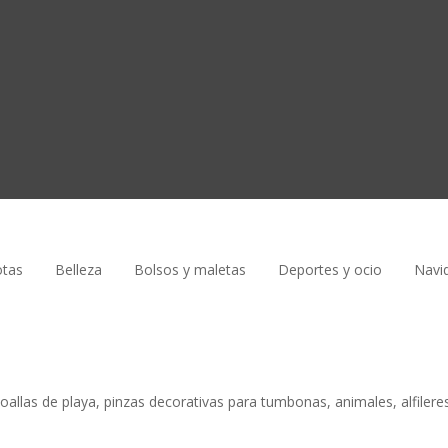
tas
Belleza
Bolsos y maletas
Deportes y ocio
Navi
toallas de playa, pinzas decorativas para tumbonas, animales, alfilere
n