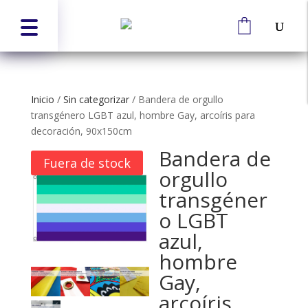
Inicio
/
Sin categorizar
/
Bandera de orgullo
transgénero LGBT azul, hombre Gay, arcoíris para
decoración, 90x150cm
Bandera de
Fuera de stock
orgullo
transgéner
o LGBT
azul,
hombre
Gay,
arcoíris