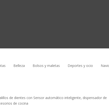
tas
Belleza
Bolsos y maletas
Deportes y ocio
Navi
alillos de dientes con Sensor automático inteligente, dispensador de
cesorios de cocina