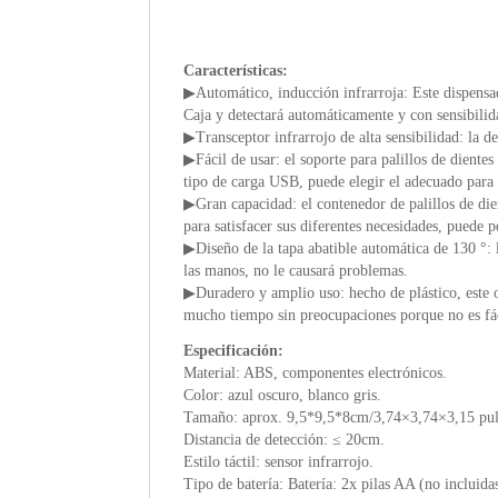
Características:
▶Automático, inducción infrarroja: Este dispensado
Caja y detectará automáticamente y con sensibilid
▶Transceptor infrarrojo de alta sensibilidad: la de
▶Fácil de usar: el soporte para palillos de dientes 
tipo de carga USB, puede elegir el adecuado para
▶Gran capacidad: el contenedor de palillos de dien
para satisfacer sus diferentes necesidades, puede 
▶Diseño de la tapa abatible automática de 130 °: la
las manos, no le causará problemas.
▶Duradero y amplio uso: hecho de plástico, este 
mucho tiempo sin preocupaciones porque no es fáci
Especificación:
Material: ABS, componentes electrónicos.
Color: azul oscuro, blanco gris.
Tamaño: aprox. 9,5*9,5*8cm/3,74×3,74×3,15 pul
Distancia de detección: ≤ 20cm.
Estilo táctil: sensor infrarrojo.
Tipo de batería: Batería: 2x pilas AA (no incluid