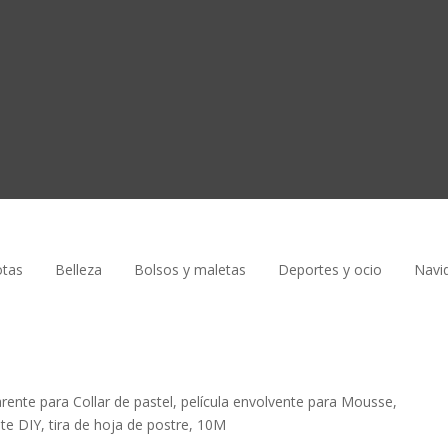
tas
Belleza
Bolsos y maletas
Deportes y ocio
Navi
rente para Collar de pastel, película envolvente para Mousse,
e DIY, tira de hoja de postre, 10M