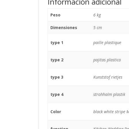
Información adicional
Peso
6 kg
Dimensiones
5 cm
type 1
paille plastique
type 2
pajitas plastico
type 3
Kunststof rietjes
type 4
strohhalm plastik
Color
black white stripe M
function
Kitchen Wedding Part