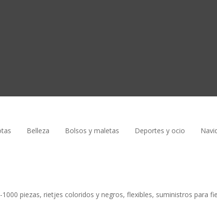
tas
Belleza
Bolsos y maletas
Deportes y ocio
Navi
1000 piezas, rietjes coloridos y negros, flexibles, suministros para fi