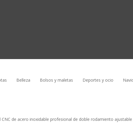
tas
Belleza
Bolsos y maletas
Deportes y ocio
Navi
l CNC de acero inoxidable profesional de doble rodamiento ajustable