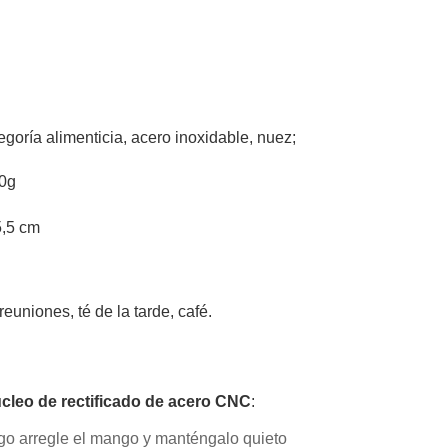
egoría alimenticia, acero inoxidable, nuez;
20g
5,5 cm
 reuniones, té de la tarde, café.
úcleo de rectificado de acero CNC
:
go arregle el mango y manténgalo quieto