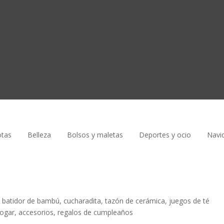
tas
Belleza
Bolsos y maletas
Deportes y ocio
Navi
 batidor de bambú, cucharadita, tazón de cerámica, juegos de té
 hogar, accesorios, regalos de cumpleaños