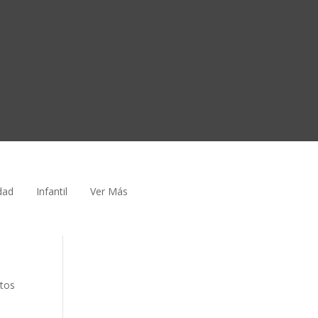
dad
Infantil
Ver Más
atos