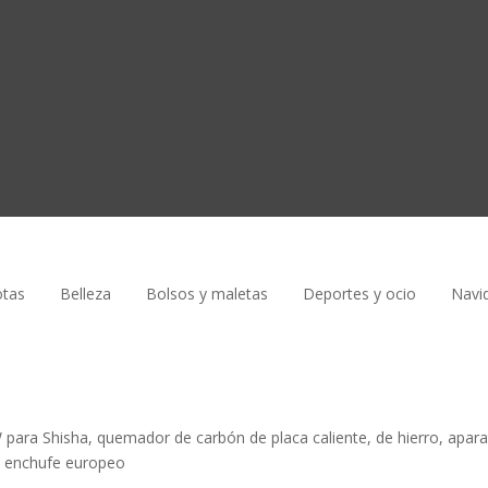
tas
Belleza
Bolsos y maletas
Deportes y ocio
Navi
W para Shisha, quemador de carbón de placa caliente, de hierro, apar
é, enchufe europeo