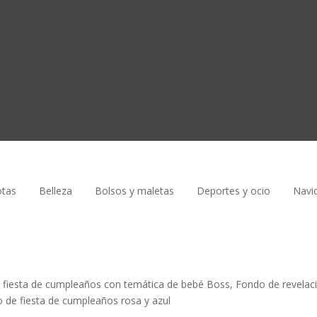
tas
Belleza
Bolsos y maletas
Deportes y ocio
Navi
 fiesta de cumpleaños con temática de bebé Boss, Fondo de revelac
o de fiesta de cumpleaños rosa y azul