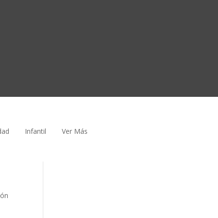
dad
Infantil
Ver Más
ión