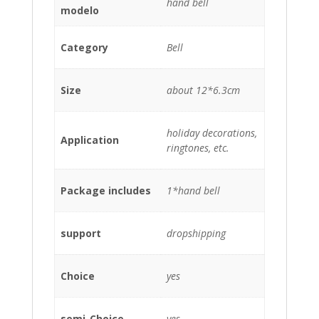
hand bell
modelo
Category
Bell
Size
about 12*6.3cm
holiday decorations,
Application
ringtones, etc.
Package includes
1*hand bell
support
dropshipping
Choice
yes
semi_Choice
yes