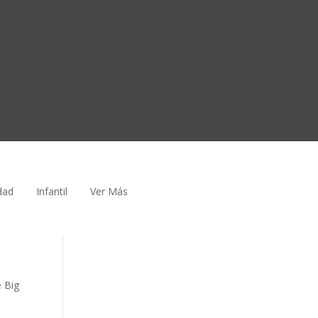
dad
Infantil
Ver Más
e Big