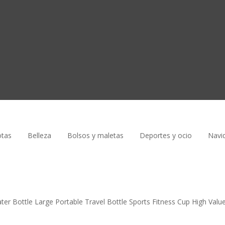
tas
Belleza
Bolsos y maletas
Deportes y ocio
Navi
ater Bottle Large Portable Travel Bottle Sports Fitness Cup High Valu