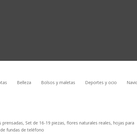
tas
Belleza
Bolsos y maletas
Deportes y ocio
Navi
 prensadas, Set de 16-19 piezas, flores naturales reales, hojas para
n de fundas de teléfono